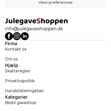
View preferences
Julegave
S
hoppen
info@julegaveshoppen.dk
Firma
Kontakt os
Om os
Hjælp
Skatteregler
Privatlivspolitik
Handelsbetingelser
Kategorier
Bestil gaveshop