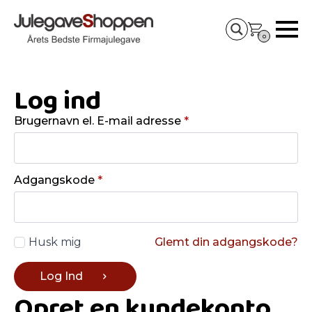
0
Log ind
Brugernavn el. E-mail adresse
*
Adgangskode
*
Husk mig
Glemt din adgangskode?
Log Ind
Opret en kundekonto