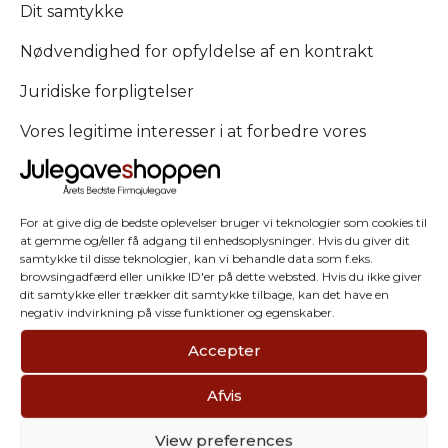
Dit samtykke
Nødvendighed for opfyldelse af en kontrakt
Juridiske forpligtelser
Vores legitime interesser i at forbedre vores
tjenester
6. Deling af data
For at give dig de bedste oplevelser bruger vi teknologier som cookies til
Vi videregiver ikke dine data til tredjeparter,
at gemme og/eller få adgang til enhedsoplysninger. Hvis du giver dit
medmindre det er nødvendigt for at kunne levere
samtykke til disse teknologier, kan vi behandle data som f.eks.
browsingadfærd eller unikke ID'er på dette websted. Hvis du ikke giver
vores tjenester (fx betalingsudbydere) eller for at
dit samtykke eller trækker dit samtykke tilbage, kan det have en
overholde lovgivningen.
negativ indvirkning på visse funktioner og egenskaber.
7. Opbevaring af data
Accepter
Dine personlige oplysninger opbevares så længe
Afvis
det er nødvendigt for de formål, hvortil de blev
indsamlet, eller for at overholde lovgivningen.
View preferences