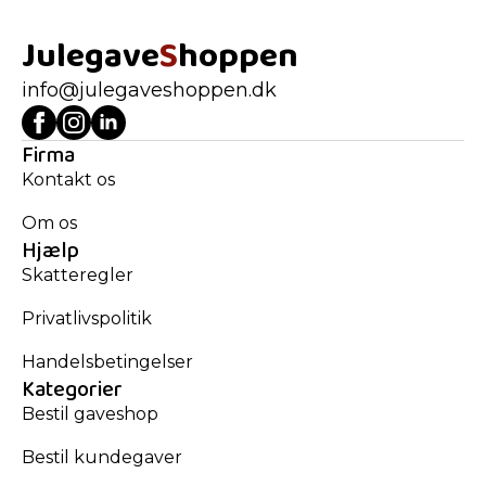
Julegave
S
hoppen
info@julegaveshoppen.dk
Firma
Kontakt os
Om os
Hjælp
Skatteregler
Privatlivspolitik
Handelsbetingelser
Kategorier
Bestil gaveshop
Bestil kundegaver