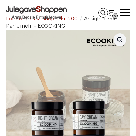
0
Forside
Gaveshop
kr. 200
Ansigtscreme
Parfumefri – ECOOKING