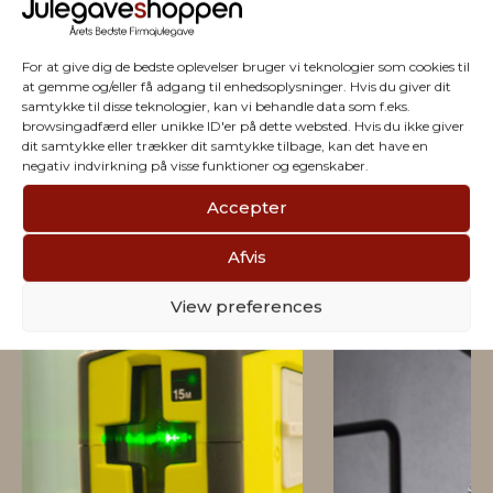
For at give dig de bedste oplevelser bruger vi teknologier som cookies til
at gemme og/eller få adgang til enhedsoplysninger. Hvis du giver dit
samtykke til disse teknologier, kan vi behandle data som f.eks.
browsingadfærd eller unikke ID'er på dette websted. Hvis du ikke giver
dit samtykke eller trækker dit samtykke tilbage, kan det have en
negativ indvirkning på visse funktioner og egenskaber.
Vi har julegaver til hele
Accepter
firmaet
Afvis
View preferences