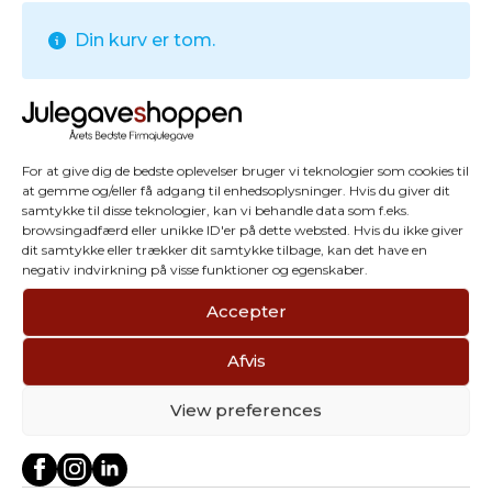
Din kurv er tom.
Tilbage til shoppen
For at give dig de bedste oplevelser bruger vi teknologier som cookies til
at gemme og/eller få adgang til enhedsoplysninger. Hvis du giver dit
samtykke til disse teknologier, kan vi behandle data som f.eks.
browsingadfærd eller unikke ID'er på dette websted. Hvis du ikke giver
dit samtykke eller trækker dit samtykke tilbage, kan det have en
negativ indvirkning på visse funktioner og egenskaber.
Accepter
Afvis
Julegave
S
hoppen
View preferences
info@julegaveshoppen.dk