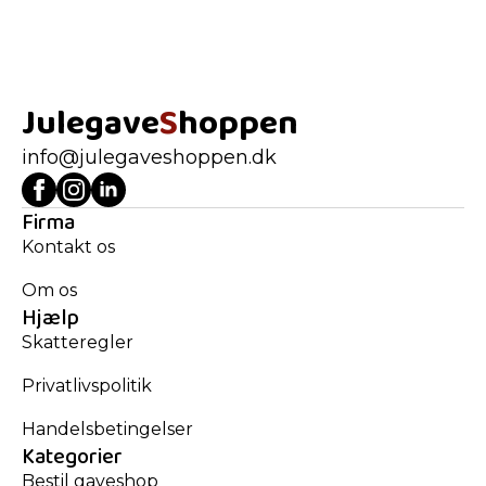
Julegave
S
hoppen
info@julegaveshoppen.dk
Firma
Kontakt os
Om os
Hjælp
Skatteregler
Privatlivspolitik
Handelsbetingelser
Kategorier
Bestil gaveshop