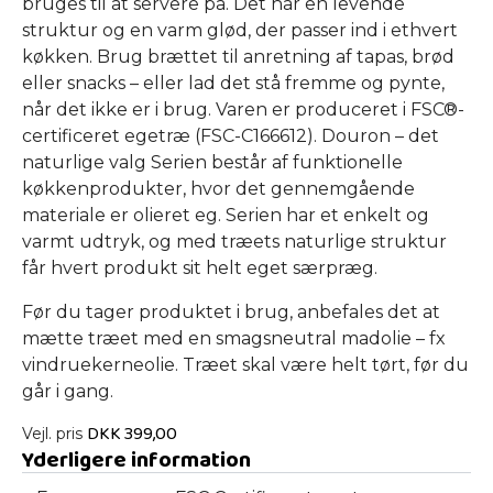
bruges til at servere på. Det har en levende
struktur og en varm glød, der passer ind i ethvert
køkken. Brug brættet til anretning af tapas, brød
eller snacks – eller lad det stå fremme og pynte,
når det ikke er i brug. Varen er produceret i FSC®-
certificeret egetræ (FSC-C166612). Douron – det
naturlige valg Serien består af funktionelle
køkkenprodukter, hvor det gennemgående
materiale er olieret eg. Serien har et enkelt og
varmt udtryk, og med træets naturlige struktur
får hvert produkt sit helt eget særpræg.
Før du tager produktet i brug, anbefales det at
mætte træet med en smagsneutral madolie – fx
vindruekerneolie. Træet skal være helt tørt, før du
går i gang.
DKK
399,00
Vejl. pris
Yderligere information