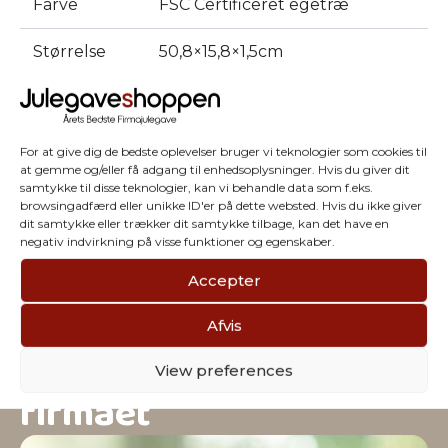
Farve
FSC Certificeret egetræ
Størrelse
50,8×15,8×1,5cm
Varenummer:
36610
For at give dig de bedste oplevelser bruger vi teknologier som cookies til
at gemme og/eller få adgang til enhedsoplysninger. Hvis du giver dit
samtykke til disse teknologier, kan vi behandle data som f.eks.
browsingadfærd eller unikke ID'er på dette websted. Hvis du ikke giver
dit samtykke eller trækker dit samtykke tilbage, kan det have en
negativ indvirkning på visse funktioner og egenskaber.
Accepter
Afvis
Vi har julegaver til hele
View preferences
firmaet