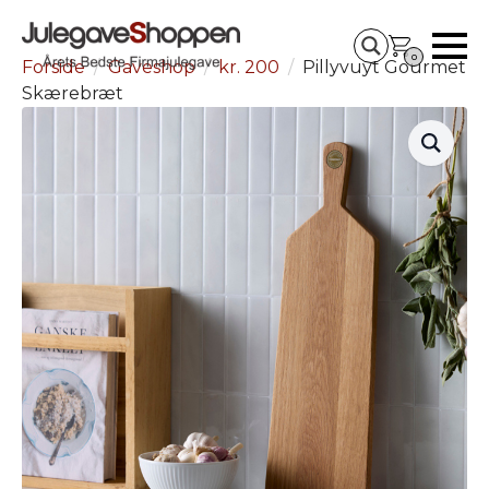
0
Forside
Gaveshop
kr. 200
Pillyvuyt Gourmet
Skærebræt