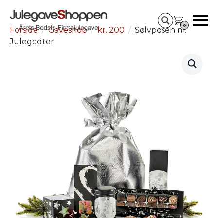
0
Forside
Gaveshop
kr. 200
Sølvposen m.
Julegodter