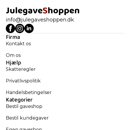
Julegave
S
hoppen
info@julegaveshoppen.dk
Firma
Kontakt os
Om os
Hjælp
Skatteregler
Privatlivspolitik
Handelsbetingelser
Kategorier
Bestil gaveshop
Bestil kundegaver
Egen gaveshop