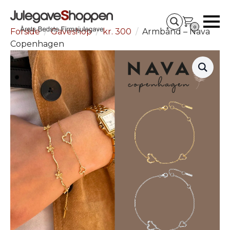
0
Forside
Gaveshop
kr. 300
Armbånd – Nava
Copenhagen