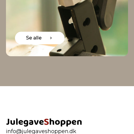
e alle
Se
Julegave
S
hoppen
info@julegaveshoppen.dk