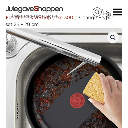
0
Forside
Gaveshop
kr. 300
Change Frypan
set 24 + 28 cm