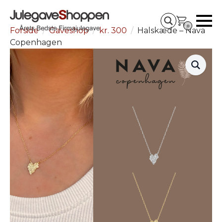
0
Forside
Gaveshop
kr. 300
Halskæde – Nava
Copenhagen