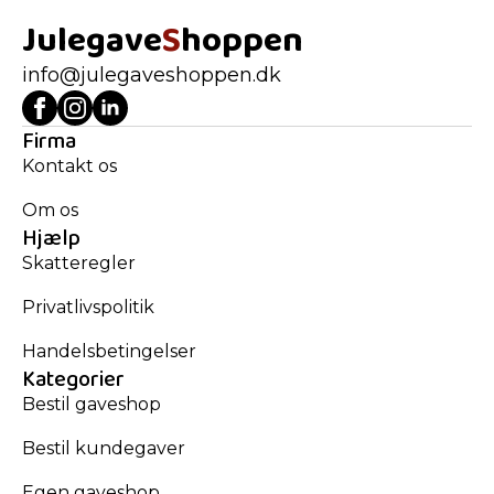
Julegave
S
hoppen
info@julegaveshoppen.dk
Firma
Kontakt os
Om os
Hjælp
Skatteregler
Privatlivspolitik
Handelsbetingelser
Kategorier
Bestil gaveshop
Bestil kundegaver
Egen gaveshop