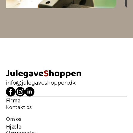
Julegave
S
hoppen
info@julegaveshoppen.dk
Firma
Kontakt os
Om os
Hjælp