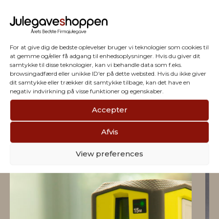
For at give dig de bedste oplevelser bruger vi teknologier som cookies til
at gemme og/eller få adgang til enhedsoplysninger. Hvis du giver dit
samtykke til disse teknologier, kan vi behandle data som f.eks.
browsingadfærd eller unikke ID'er på dette websted. Hvis du ikke giver
dit samtykke eller trækker dit samtykke tilbage, kan det have en
negativ indvirkning på visse funktioner og egenskaber.
Accepter
Vi har julegaver til hele
Afvis
firmaet
View preferences