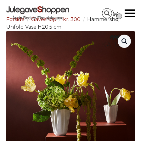
0
Forside
Gaveshop
kr. 300
Hammershøj
Unfold Vase H20,5 cm