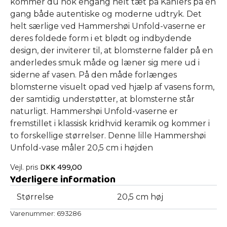
kommer du nok engang helt tæt på Kählers på én
gang både autentiske og moderne udtryk. Det
helt særlige ved Hammershøi Unfold-vaserne er
deres foldede form i et blødt og indbydende
design, der inviterer til, at blomsterne falder på en
anderledes smuk måde og læner sig mere ud i
siderne af vasen. På den måde forlænges
blomsterne visuelt opad ved hjælp af vasens form,
der samtidig understøtter, at blomsterne står
naturligt. Hammershøi Unfold-vaserne er
fremstillet i klassisk kridhvid keramik og kommer i
to forskellige størrelser. Denne lille Hammershøi
Unfold-vase måler 20,5 cm i højden
DKK
499,00
Vejl. pris
Yderligere information
Størrelse
20,5 cm høj
Varenummer:
693286