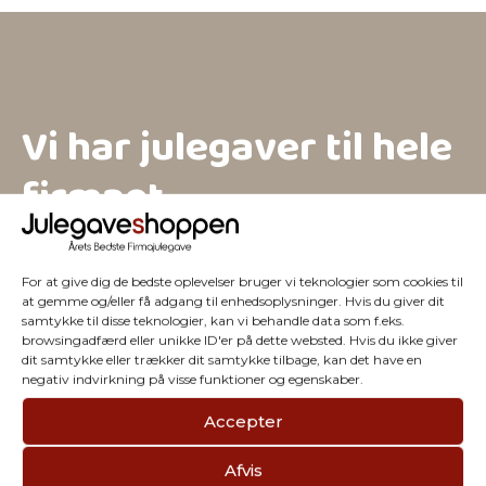
Vi har julegaver til hele
firmaet
For at give dig de bedste oplevelser bruger vi teknologier som cookies til
at gemme og/eller få adgang til enhedsoplysninger. Hvis du giver dit
samtykke til disse teknologier, kan vi behandle data som f.eks.
browsingadfærd eller unikke ID'er på dette websted. Hvis du ikke giver
dit samtykke eller trækker dit samtykke tilbage, kan det have en
negativ indvirkning på visse funktioner og egenskaber.
Accepter
Afvis