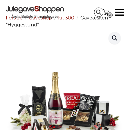
0
Forside
Gaveshop
kr. 300
Gaveæsken
“Hyggestund”