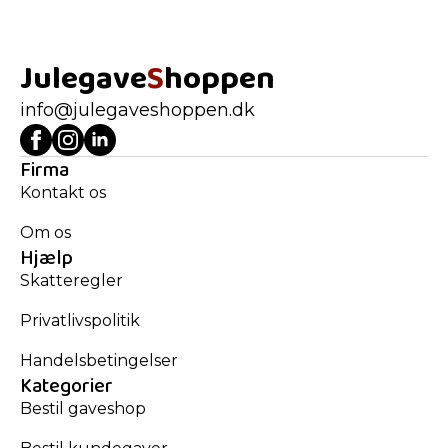
Julegave
S
hoppen
info@julegaveshoppen.dk
Firma
Kontakt os
Om os
Hjælp
Skatteregler
Privatlivspolitik
Handelsbetingelser
Kategorier
Bestil gaveshop