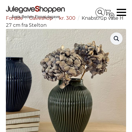
0
Forside
Gaveshop
kr. 300
Knabstrup vase H
27 cm fra Stelton