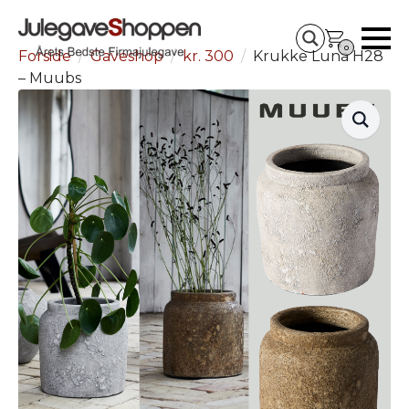
0
Forside
Gaveshop
kr. 300
Krukke Luna H28
– Muubs