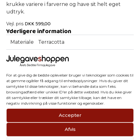
krukke variere i farverne og have sit helt eget
udtryk.
DKK
599,00
Vejl. pris
Yderligere information
Materiale
Terracotta
H 28 cm / Dia 28 cm / Dia i åbning 18,5
Mål
cm
Farve
Beige, Grå
For at give dig de bedste oplevelser bruger vi teknologier som cookies til
at gemme og/eller få adgang til enhedsoplysninger. Hvis du giver dit
Varenummer:
8470000305_8470000304
samtykke til disse teknologier, kan vi behandle data som f.eks.
browsingadfærd eller unikke ID'er på dette websted. Hvis du ikke giver
dit samtykke eller trækker dit samtykke tilbage, kan det have en
negativ indvirkning på visse funktioner og egenskaber.
Accepter
Afvis