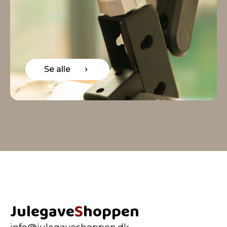
Se alle
Julegave
S
hoppen