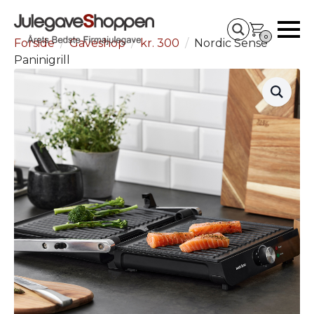
0
Forside
Gaveshop
kr. 300
Nordic Sense
Paninigrill