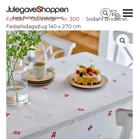
0
Forside
Gaveshop
kr. 300
Södahl Broderet
Fødselsdagsdug 140 x 270 cm