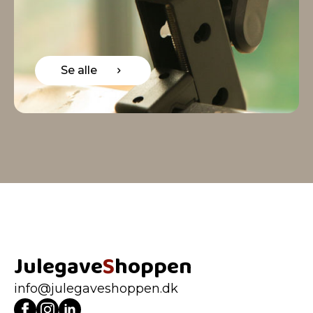
Se alle
Julegave
S
hoppen
info@julegaveshoppen.dk