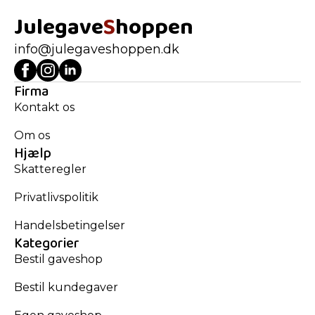
Julegave
S
hoppen
info@julegaveshoppen.dk
Firma
Kontakt os
Om os
Hjælp
Skatteregler
Privatlivspolitik
Handelsbetingelser
Kategorier
Bestil gaveshop
Bestil kundegaver