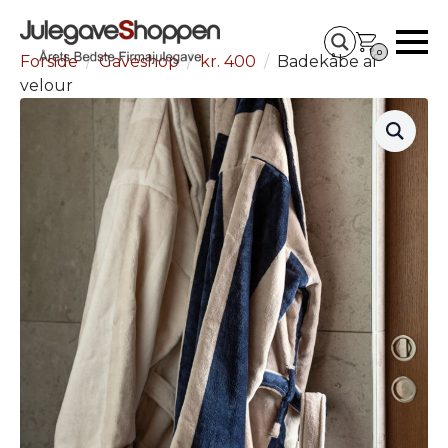
0
Forside
Gaveshop
kr. 400
Badekåbe af
velour