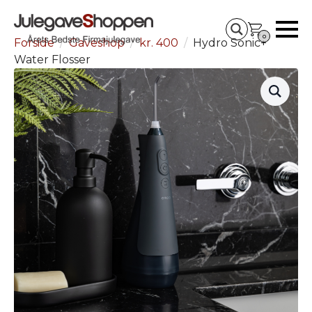
0
Forside
Gaveshop
kr. 400
Hydro Sonic+
Water Flosser