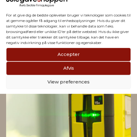
For at give dig de bedste oplevelser bruger vi teknologier som cookies til
at gemme og/eller få adgang til enhedsoplysninger. Hvis du giver dit
samtykke til disse teknologier, kan vi behandle data som f.eks.
browsingadfærd eller unikke ID'er på dette websted. Hvis du ikke giver
dit samtykke eller trækker dit samtykke tilbage, kan det have en
negativ indvirkning på visse funktioner og egenskaber.
Vi har julegaver til hele
Accepter
firmaet
Afvis
View preferences