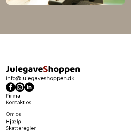
Julegave
S
hoppen
info@julegaveshoppen.dk
Firma
Kontakt os
Om os
Hjælp
Skatteregler