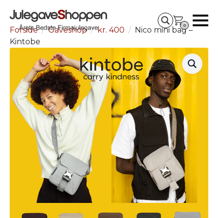
0
Forside
Gaveshop
kr. 400
Nico mini bag –
Kintobe