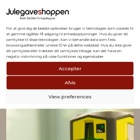
For at give dig de bedste oplevelser bruger vi teknologier som cookies til
at gemme og/eller få adgang til enhedsoplysninger. Hvis du giver dit
samtykke til disse teknologier, kan vi behandle data som f.eks.
browsingadfærd eller unikke ID'er på dette websted. Hvis du ikke giver
dit samtykke eller trækker dit samtykke tilbage, kan det have en
negativ indvirkning på visse funktioner og egenskaber.
Accepter
Vi har julegaver til hele
Afvis
firmaet
View preferences