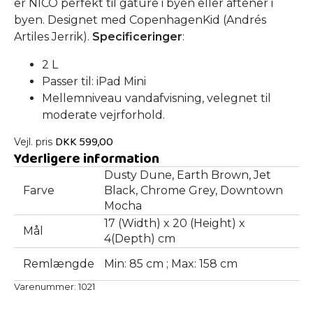
er NICO perfekt til gåture i byen eller aftener i
byen. Designet med CopenhagenKid (Andrés
Artiles Jerrik).
Specificeringer
:
2 L
Passer til: iPad Mini
Mellemniveau vandafvisning, velegnet til
moderate vejrforhold.
DKK
599,00
Vejl. pris
Yderligere information
Dusty Dune, Earth Brown, Jet
Farve
Black, Chrome Grey, Downtown
Mocha
17 (Width) x 20 (Height) x
Mål
4(Depth) cm
Remlængde
Min: 85 cm ; Max: 158 cm
Varenummer:
1021