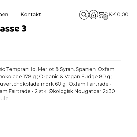
DKK
0,00
pen
Kontakt
0
asse 3
ic Tempranillo, Merlot & Syrah, Spanien; Oxfam
hokolade 178 g.; Organic & Vegan Fudge 80 g.;
Kuvertchokolade mørk 60 g.; Oxfam Fairtrade -
am Fairtrade - 2 stk. Økologisk Nougatbar 2x30
æuld