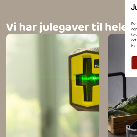
Vi har julegaver til hele 
For
og/
tek
det
kan