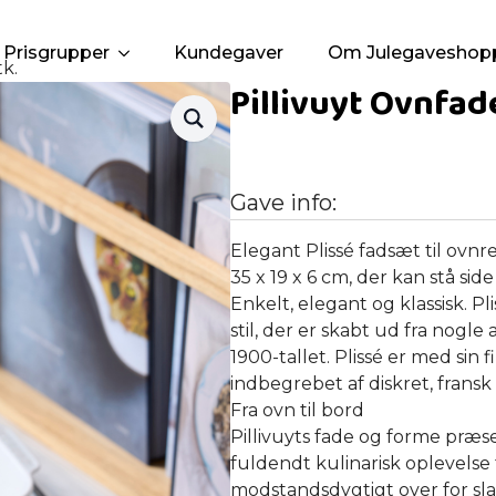
Prisgrupper
Kundegaver
Om Julegaveshop
tk.
Pillivuyt Ovnfade
Gave info:
Elegant Plissé fadsæt til ovnr
35 x 19 x 6 cm, der kan stå side
Enkelt, elegant og klassisk. Pli
stil, der er skabt ud fra nogle
1900-tallet. Plissé er med sin
indbegrebet af diskret, fransk
Fra ovn til bord
Pillivuyts fade og forme præ
fuldendt kulinarisk oplevelse 
modstandsdygtigt over for sla