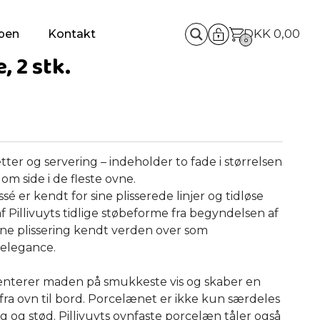
DKK
0,00
pen
Kontakt
0
, 2 stk.
etter og servering – indeholder to fade i størrelsen
 om side i de fleste ovne.
ssé er kendt for sine plisserede linjer og tidløse
 af Pillivuyts tidlige støbeforme fra begyndelsen af
 fine plissering kendt verden over som
 elegance.
senterer maden på smukkeste vis og skaber en
fra ovn til bord. Porcelænet er ikke kun særdeles
g og stød. Pillivuyts ovnfaste porcelæn tåler også