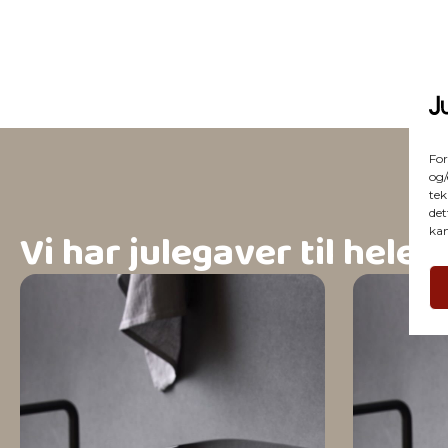
For
og/
tek
det
Vi har julegaver til hele 
kan