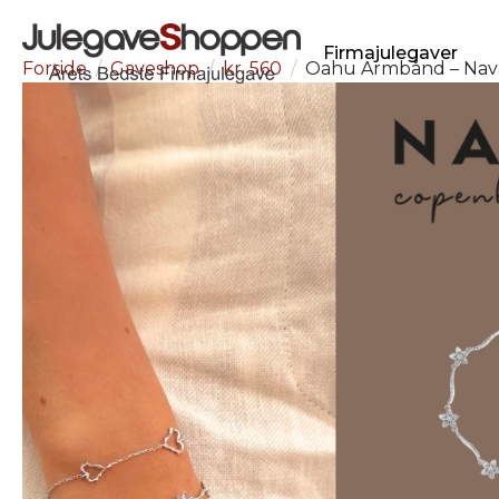
Firmajulegaver
Forside
Gaveshop
kr. 560
Oahu Armbånd – Na