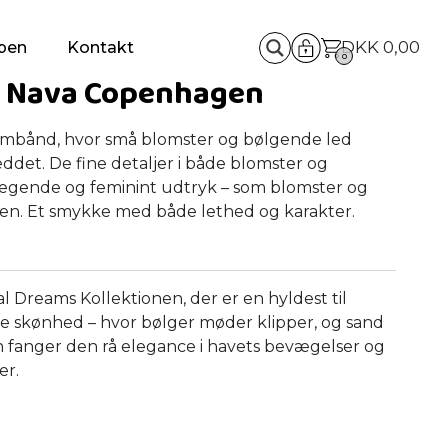
DKK
0,00
pen
Kontakt
0
 Nava Copenhagen
armbånd, hvor små blomster og bølgende led
det. De fine detaljer i både blomster og
legende og feminint udtryk – som blomster og
ten. Et smykke med både lethed og karakter.
l Dreams Kollektionen, der er en hyldest til
ge skønhed – hvor bølger møder klipper, og sand
n fanger den rå elegance i havets bevægelser og
er.