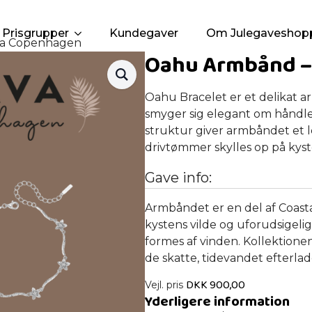
Prisgrupper
Kundegaver
Om Julegaveshop
va Copenhagen
Oahu Armbånd –
Oahu Bracelet er et delikat 
smyger sig elegant om håndled
struktur giver armbåndet et 
drivtømmer skylles op på kys
Gave info:
Armbåndet er en del af Coasta
kystens vilde og uforudsigeli
formes af vinden. Kollektione
de skatte, tidevandet efterlad
DKK
900,00
Vejl. pris
Yderligere information