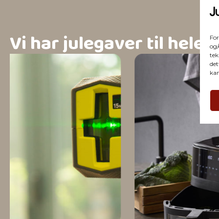
Vi har julegaver til hele 
For
og/
tek
det
kan