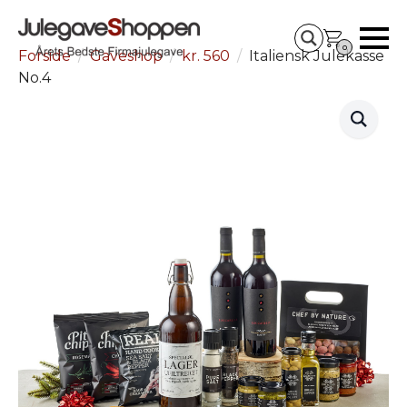
0
Forside
Gaveshop
kr. 560
Italiensk Julekasse
No.4