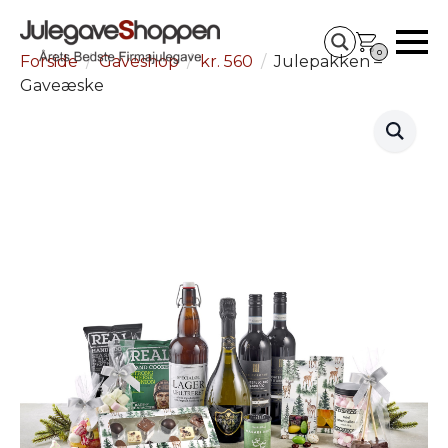
0
Forside
Gaveshop
kr. 560
Julepakken –
Gaveæske