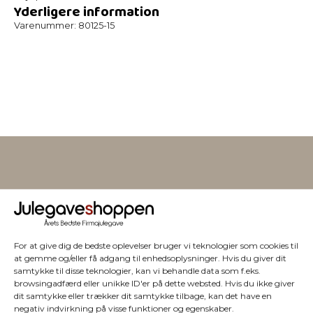
Yderligere information
Varenummer:
80125-15
Vi har julegaver til hele
firmaet
For at give dig de bedste oplevelser bruger vi teknologier som cookies til
at gemme og/eller få adgang til enhedsoplysninger. Hvis du giver dit
samtykke til disse teknologier, kan vi behandle data som f.eks.
browsingadfærd eller unikke ID'er på dette websted. Hvis du ikke giver
dit samtykke eller trækker dit samtykke tilbage, kan det have en
negativ indvirkning på visse funktioner og egenskaber.