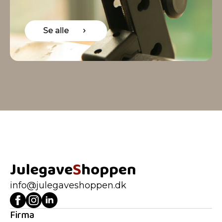
Se alle
Julegave
S
hoppen
info@julegaveshoppen.dk
Firma