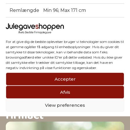
Remlængde
Min 96; Max 171 cm
Varenummer:
1023
For at give dig de bedste oplevelser bruger vi teknologier som cookies til
at gemme og/eller få adgang til enhedsoplysninger. Hvis du giver dit
samtykke til disse teknologier, kan vi behandle data som f.eks.
browsingadfærd eller unikke ID'er på dette websted. Hvis du ikke giver
dit samtykke eller trækker dit samtykke tilbage, kan det have en
negativ indvirkning på visse funktioner og egenskaber.
Accepter
Afvis
Vi har julegaver til hele
View preferences
firmaet