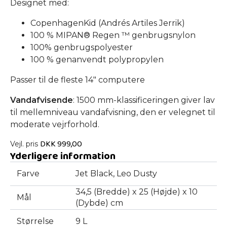
Designet med:
CopenhagenKid (Andrés Artiles Jerrik)
100 % MIPAN® Regen ™ genbrugsnylon
100% genbrugspolyester
100 % genanvendt polypropylen
Passer til de fleste 14" computere
Vandafvisende
: 1500 mm-klassificeringen giver lav
til mellemniveau vandafvisning, den er velegnet til
moderate vejrforhold.
DKK
999,00
Vejl. pris
Yderligere information
Farve
Jet Black, Leo Dusty
34,5 (Bredde) x 25 (Højde) x 10
Mål
(Dybde) cm
Størrelse
9 L