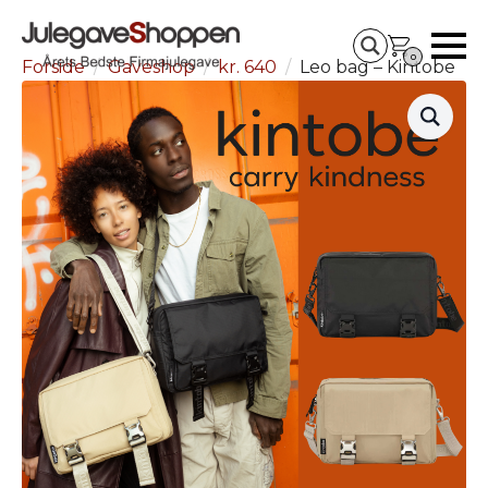
0
Forside
Gaveshop
kr. 640
Leo bag – Kintobe