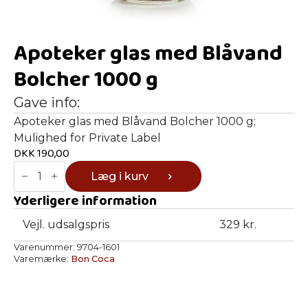
Apoteker glas med Blåvand
Bolcher 1000 g
Gave info:
Apoteker glas med Blåvand Bolcher 1000 g;
Mulighed for Private Label
DKK
190,00
Apoteker
Læg i kurv
glas
med
Yderligere information
Blåvand
Bolcher
1000
Vejl. udsalgspris
329 kr.
g
antal
Varenummer:
9704-1601
Varemærke:
Bon Coca