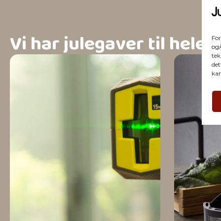
Vi har julegaver til hele 
For
og/
tek
det
kan