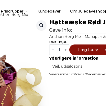
Prisgrupper
Kundegaver
Om Julegaveshop
nthon Berg Mix
Hatteæske Rød J
Gave info:
Anthon Berg Mix - Marcipan &
DKK
115,00
Hatteæske
Læg i kurv
Rød
Juletræ
Yderligere information
-
Anthon
Berg
Vejl. udsalgspris
Mix
antal
Varenummer:
2060-2569
Varemærke