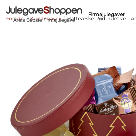
Firmajulegaver
Forside
Kundegaver
Hatteæske Rød Juletræ – A