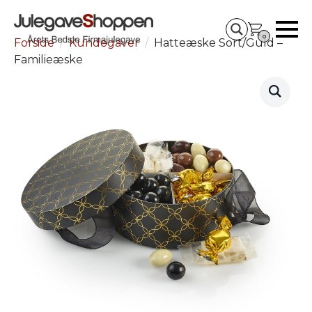
0
Forside
Kundegaver
Hatteæske Sort/Guld –
Familieæske