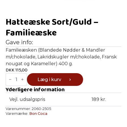
Hatteæske Sort/Guld –
Familieæske
Gave info:
Familieæsken (Blandede Nødder & Mandler
m/chokolade, Lakridskugler m/chokolade, Fransk
nougat og Karameller) 400 g.
DKK
115,00
Hatteæske
Læg i kurv
Sort/Guld
-
Yderligere information
Familieæske
antal
Vejl. udsalgspris
189 kr.
Varenummer:
2060-2505
Varemærke:
Bon Coca