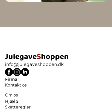
Julegave
S
hoppen
info@julegaveshoppen.dk
Firma
Kontakt os
Om os
Hjælp
Skatteregler