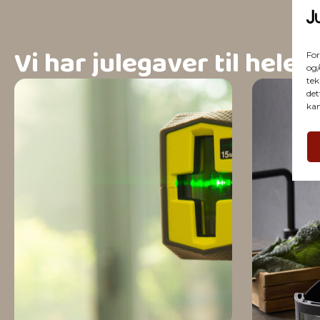
Vi har julegaver til hele 
For
og/
tek
det
kan