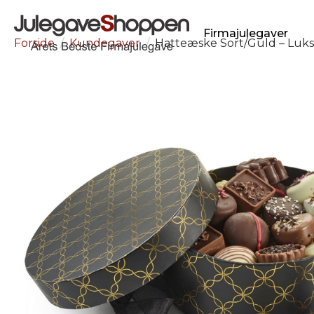
Firmajulegaver
Forside
Kundegaver
Hatteæske Sort/Guld – Luk