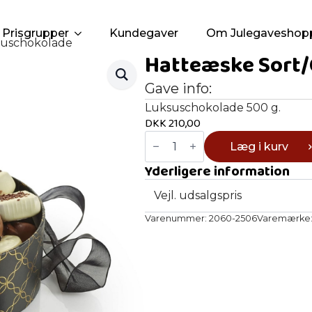
Prisgrupper
Kundegaver
Om Julegaveshop
suschokolade
Hatteæske Sort/
Gave info:
Luksuschokolade 500 g.
DKK
210,00
Hatteæske
Læg i kurv
Sort/Guld
-
Yderligere information
Luksuschokolade
antal
Vejl. udsalgspris
Varenummer:
2060-2506
Varemærke