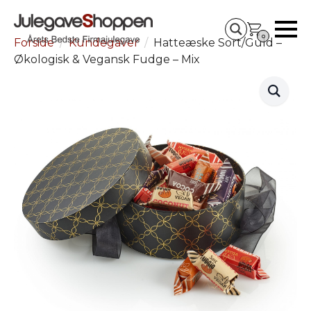
0
Forside
Kundegaver
Hatteæske Sort/Guld –
Økologisk & Vegansk Fudge – Mix