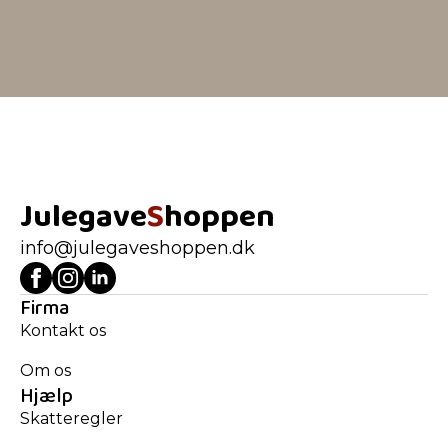
Julegave
S
hoppen
info@julegaveshoppen.dk
Firma
Kontakt os
Om os
Hjælp
Skatteregler