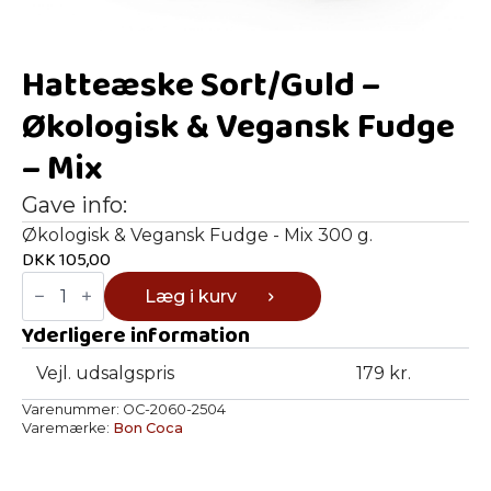
Hatteæske Sort/Guld –
Økologisk & Vegansk Fudge
– Mix
Gave info:
Økologisk & Vegansk Fudge - Mix 300 g.
DKK
105,00
Hatteæske
Læg i kurv
Sort/Guld
-
Yderligere information
Økologisk
&
Vegansk
Vejl. udsalgspris
179 kr.
Fudge
-
Varenummer:
OC-2060-2504
Mix
Varemærke:
Bon Coca
antal