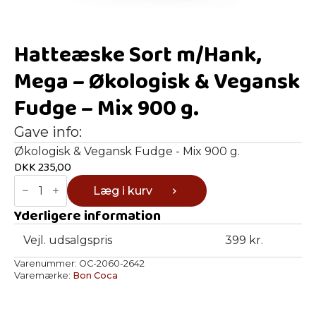
Hatteæske Sort m/Hank,
Mega – Økologisk & Vegansk
Fudge – Mix 900 g.
Gave info:
Økologisk & Vegansk Fudge - Mix 900 g.
DKK
235,00
Hatteæske
Læg i kurv
Sort
m/Hank,
Yderligere information
Mega
-
Økologisk
Vejl. udsalgspris
399 kr.
&
Vegansk
Varenummer:
OC-2060-2642
Fudge
Varemærke:
Bon Coca
-
Mix
900
g.