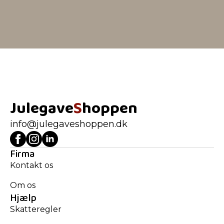
Julegave
S
hoppen
info@julegaveshoppen.dk
Firma
Kontakt os
Om os
Hjælp
Skatteregler