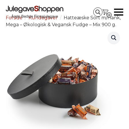
0
Forside
Kundegaver
Hatteæske Sort m/Hank,
Mega – Økologisk & Vegansk Fudge – Mix 900 g.