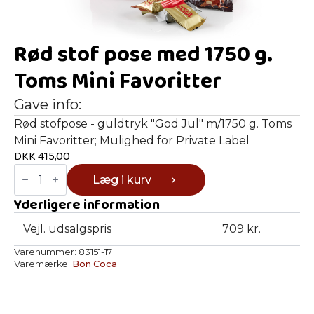
Rød stof pose med 1750 g.
Toms Mini Favoritter
Gave info:
Rød stofpose - guldtryk "God Jul" m/1750 g. Toms
Mini Favoritter; Mulighed for Private Label
DKK
415,00
Rød
Læg i kurv
stof
pose
Yderligere information
med
1750
g.
Vejl. udsalgspris
709 kr.
Toms
Mini
Varenummer:
83151-17
Favoritter
Varemærke:
Bon Coca
antal