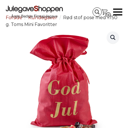
0
Forside
Kundegaver
Rød stof pose med 1750
g. Toms Mini Favoritter