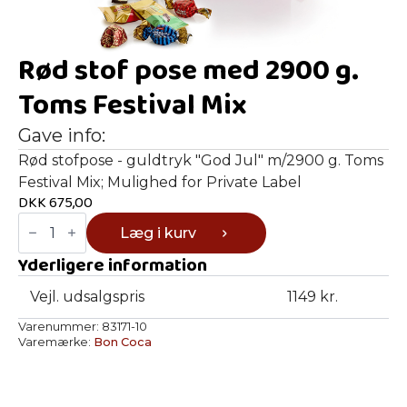
Rød stof pose med 2900 g.
Toms Festival Mix
Gave info:
Rød stofpose - guldtryk "God Jul" m/2900 g. Toms
Festival Mix; Mulighed for Private Label
DKK
675,00
Rød
Læg i kurv
stof
pose
Yderligere information
med
2900
g.
Vejl. udsalgspris
1149 kr.
Toms
Festival
Varenummer:
83171-10
Mix
Varemærke:
Bon Coca
antal