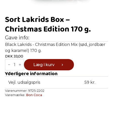
Sort Lakrids Box –
Christmas Edition 170 g.
Gave info:
Black Lakrids - Christmas Edition Mix (sød, jordbær
og karamel) 170 g.
DKK
33,00
Sort
Læg i kurv
Lakrids
Box
Yderligere information
-
Christmas
Edition
Vejl. udsalgspris
59 kr.
170
g.
Varenummer:
9725-2202
antal
Varemærke:
Bon Coca