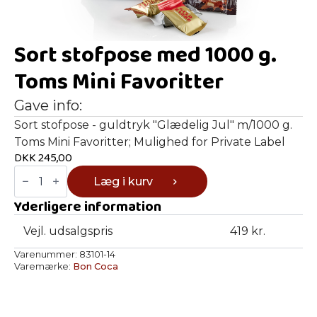
Sort stofpose med 1000 g.
Toms Mini Favoritter
Gave info:
Sort stofpose - guldtryk "Glædelig Jul" m/1000 g.
Toms Mini Favoritter; Mulighed for Private Label
DKK
245,00
Sort
Læg i kurv
stofpose
med
Yderligere information
1000
g.
Toms
Vejl. udsalgspris
419 kr.
Mini
Favoritter
Varenummer:
83101-14
antal
Varemærke:
Bon Coca