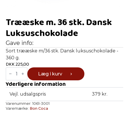
Trææske m. 36 stk. Dansk
Luksuschokolade
Gave info:
Sort trææske m/36 stk. Dansk luksuschokolade -
360 g.
DKK
225,00
Trææske
Læg i kurv
m.
36
Yderligere information
stk.
Dansk
Luksuschokolade
Vejl. udsalgspris
379 kr.
antal
Varenummer:
1061-3001
Varemærke:
Bon Coca