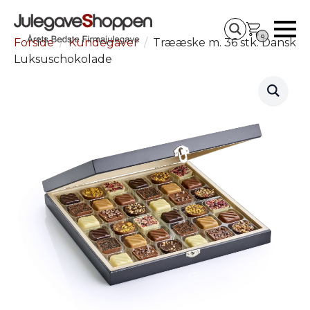
0
Forside
Kundegaver
Trææske m. 36 stk. Dansk
Luksuschokolade